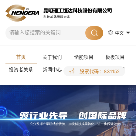
中文
首页
关于我们
储能项目
极板项目
投资者关系
新闻中心
子公司
联系我们
股票代码：831152