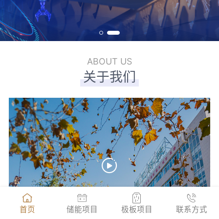
ABOUT US
关于我们
首页
储能项目
极板项目
联系方式